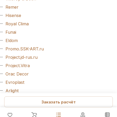
Remer
Hisense
Royal Clima
Funai
Eldom
Promo.SSK-ART.ru
Project.jd-rus.ru
Project.Vitra
Orac Decor
Evroplast
Arlight
Decordizayn
Заказать расчёт