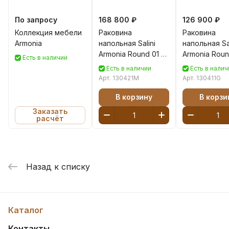
По запросу
168 800 ₽
126 900 ₽
Коллекция мебели
Раковина
Раковина
Armonia
напольная Salini
напольная Sal
Armonia Round 01 S-
Armonia Roun
Есть в наличии
Stone 130421M
Sense 130411
Есть в наличии
Есть в налич
белая матовая
белая глянц
Арт.
130421M
Арт.
130411G
В корзину
В корзи
Заказать
расчёт
Назад к списку
Каталог
Контакты