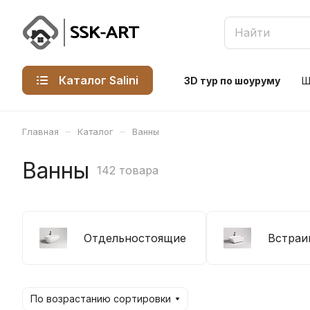
Каталог Salini
3D тур по шоуруму
Ш
–
–
Главная
Каталог
Ванны
Ванны
142 товара
Отдельностоящие
Встраи
По возрастанию сортировки