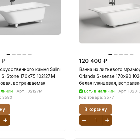
 ₽
120 400 ₽
искусственного камня Salini
Ванна из литьевого мрамора
it S-Stone 170х75 102127M
Orlanda S-sense 170х80 10
овая, встраиваемая
белая глянцевая, встраив
аличии
Арт.
102127M
Есть в наличии
Арт.
10201
:
3580
Код товара:
3577
ну
В корзину