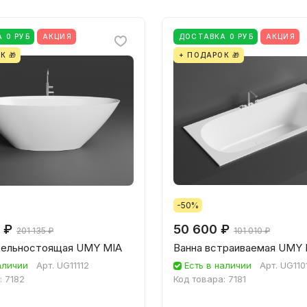
 0 РУБ
АКЦИЯ
ДОСТАВКА 0 РУБ
АКЦИЯ
К 🎁
+ ПОДАРОК 🎁
-50%
 ₽
50 600 ₽
201 135 ₽
101 010 ₽
дельностоящая UMY MIA
Ванна встраиваемая UMY 
аличии
Арт.
UG11112
Есть в наличии
Арт.
UG110
:
7182
Код товара:
7181