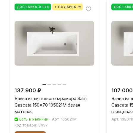
ДОСТАВКА 0 РУБ
+ ПОДАРОК 🎁
ДОСТАВКА
137 900 ₽
107 000
Ванна из литьевого мрамора Salini
Ванна из 
Cascata 150x70 105021M белая
Cascata 1
матовая
глянцевая
Есть в наличии
Арт.
105021M
Арт.
105011
Код товара:
3457