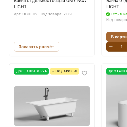
Ванна отдельностоящая UMY NOA
Ванна от
LIGHT
LIGHT
Арт.
UG10312
Код товара:
7179
Есть в н
Код товара
В корзи
Заказать расчёт
ДОСТАВКА 0 РУБ
+ ПОДАРОК 🎁
ДОСТАВКА