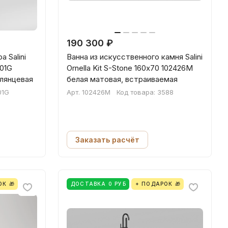
190 300 ₽
 Salini
Ванна из искусственного камня Salini
101G
Ornella Kit S-Stone 160х70 102426M
лянцевая
белая матовая, встраиваемая
01G
Арт.
102426M
Код товара:
3588
Заказать расчёт
К 🎁
ДОСТАВКА 0 РУБ
+ ПОДАРОК 🎁