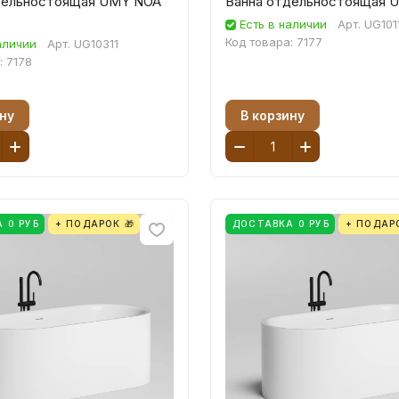
дельностоящая UMY NOA
Ванна отдельностоящая 
Есть в наличии
Арт.
UG101
Код товара:
7177
аличии
Арт.
UG10311
:
7178
ну
В корзину
 0 РУБ
+ ПОДАРОК 🎁
ДОСТАВКА 0 РУБ
+ ПОДАРО