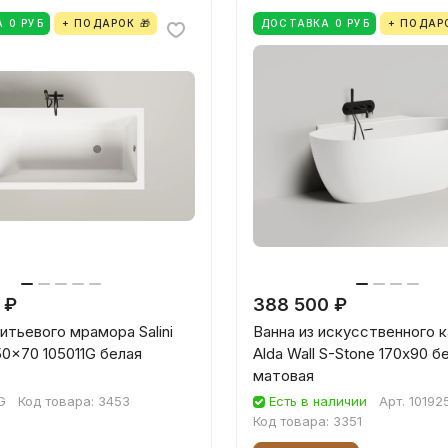
 0 РУБ
+ ПОДАРОК 🎁
ДОСТАВКА 0 РУБ
+ ПОДАРО
 ₽
388 500 ₽
литьевого мрамора Salini
Ванна из искусственного ка
50x70 105011G белая
Alda Wall S-Stone 170х90 б
матовая
G
Код товара:
3453
Есть в наличии
Арт.
10192
Код товара:
3351