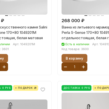
 ₽
268 000 ₽
искусственного камня Salini
Ванна из литьевого мрамора
tone 170x80 1049201M
Perla S-Sense 170x80 1049
стоящая, белая матовая
отдельностоящая, белая г
аличии
Арт.
1049201M
Есть в наличии
Арт.
10491
:
3601
Код товара:
3600
ну
В корзину
 0 РУБ
+ ПОДАРОК 🎁
ДОСТАВКА 0 РУБ
+ ПОДАРО