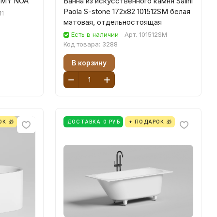
UMY NOA
Ванна из искусственного камня Salini
Paola S-stone 172х82 101512SM белая
11
матовая, отдельностоящая
Есть в наличии
Арт.
101512SM
Код товара:
3288
В корзину
К 🎁
ДОСТАВКА 0 РУБ
+ ПОДАРОК 🎁