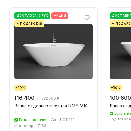
ДОСТАВКА 0 РУБ
АКЦИЯ
ДОСТАВКА
+ ПОДАРОК 🎁
+ ПОДАРО
-50%
-50%
116 400 ₽
100 600
232 760 ₽
Ванна отдельностоящая UMY MIA
Ванна от
KIT
Есть в н
Код товара
Есть в наличии
Арт.
UG11212
Код товара:
7183