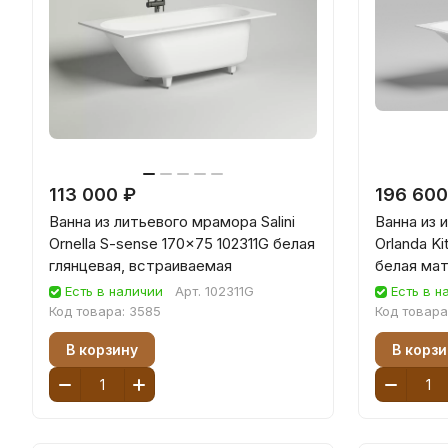
113 000 ₽
196 600
Ванна из литьевого мрамора Salini
Ванна из 
Ornella S-sense 170x75 102311G белая
Orlanda K
глянцевая, встраиваемая
белая мат
Есть в наличии
Арт.
102311G
Есть в н
Код товара:
3585
Код товара
В корзину
В корзи