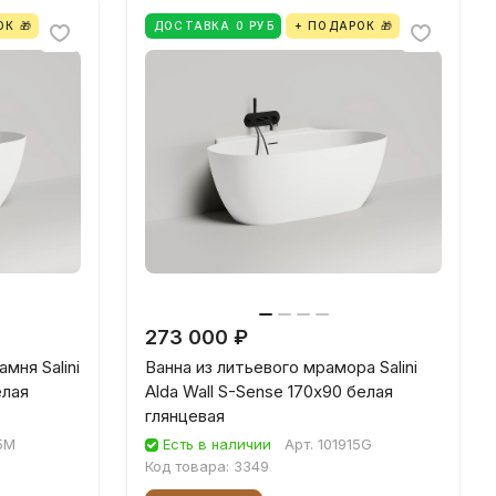
К 🎁
ДОСТАВКА 0 РУБ
+ ПОДАРОК 🎁
273 000 ₽
мня Salini
Ванна из литьевого мрамора Salini
елая
Alda Wall S-Sense 170х90 белая
глянцевая
5M
Есть в наличии
Арт.
101915G
Код товара:
3349