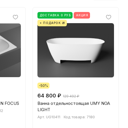
ДОСТАВКА 0 РУБ
АКЦИЯ
+ ПОДАРОК 🎁
-50%
64 800 ₽
129 492 ₽
IN FOCUS
Ванна отдельностоящая UMY NOA
LIGHT
12
Арт.
UG10411
Код товара:
7180