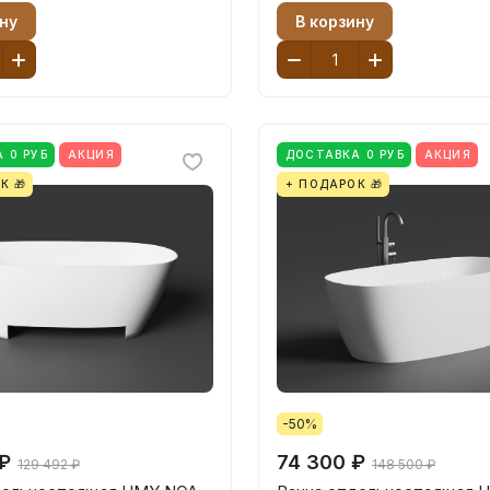
ну
В корзину
 0 РУБ
АКЦИЯ
ДОСТАВКА 0 РУБ
АКЦИЯ
К 🎁
+ ПОДАРОК 🎁
-50%
₽
74 300 ₽
129 492 ₽
148 500 ₽