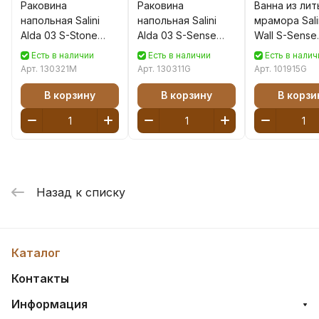
Раковина
Раковина
Ванна из ли
напольная Salini
напольная Salini
мрамора Sali
Alda 03 S-Stone
Alda 03 S-Sense
Wall S-Sense
130321M белая
130311G белая
170х90 бела
Есть в наличии
Есть в наличии
Есть в налич
матовая
глянцевая
глянцевая
Арт.
130321M
Арт.
130311G
Арт.
101915G
В корзину
В корзину
В корзи
Назад к списку
Каталог
Контакты
Информация