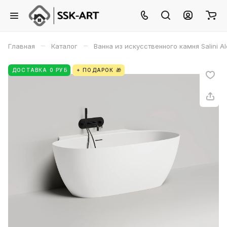
–
–
Главная
Каталог
Ванна из искусственного камня Salini A
ДОСТАВКА 0 РУБ
+ ПОДАРОК 🎁