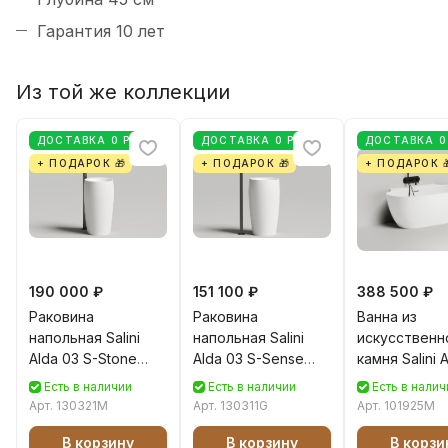
Гарантия 10 лет
Из той же коллекции
ДОСТАВКА 0 РУБ
ДОСТАВКА 0 РУБ
ДОСТАВКА 0
+ ПОДАРОК 🎁
+ ПОДАРОК 🎁
+ ПОДАРОК 
190 000 ₽
151 100 ₽
388 500 ₽
Раковина
Раковина
Ванна из
напольная Salini
напольная Salini
искусственн
Alda 03 S-Stone
Alda 03 S-Sense
камня Salini 
130321M белая
130311G белая
Wall S-Stone
Есть в наличии
Есть в наличии
Есть в налич
матовая
глянцевая
белая матов
Арт.
130321M
Арт.
130311G
Арт.
101925M
В корзину
В корзину
В корзи