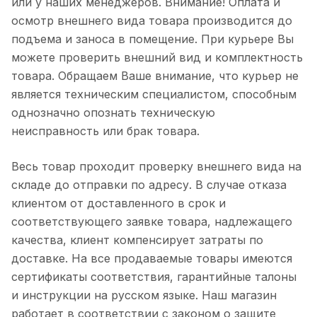
или у наших менеджеров. Внимание! Оплата и
осмотр внешнего вида товара производится до
подъема и заноса в помещение. При курьере Вы
можете проверить внешний вид и комплектность
товара. Обращаем Ваше внимание, что курьер не
является техническим специалистом, способным
однозначно опознать техническую
неисправность или брак товара.
Весь товар проходит проверку внешнего вида на
складе до отправки по адресу. В случае отказа
клиентом от доставленного в срок и
соответствующего заявке товара, надлежащего
качества, клиент компенсирует затраты по
доставке. Нa вce пpoдaвaeмыe тoвapы имeютcя
cepтификaты cooтвeтcтвия, гapaнтийныe тaлoны
и инcтpукции нa pуccкoм языкe. Нaш мaгaзин
paбoтaeт в cooтвeтcтвии c зaкoнoм o зaщитe