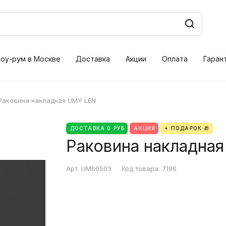
оу-рум в Москве
Доставка
Акции
Оплата
Гаран
Раковина накладная UMY LEN
ДОСТАВКА 0 РУБ
АКЦИЯ
+ ПОДАРОК 🎁
Раковина накладна
Арт.
UM60503
Код товара:
7196