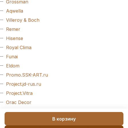
Grossman
Aqwella
Villeroy & Boch
Remer
Hisense
Royal Clima
Funai
Eldom
Promo.SSK-ART.ru
Project.jd-rus.ru
Project.Vitra
Orac Decor
Evroplast
В корзину
Arlight