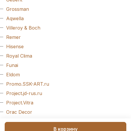
Grossman
Aqwella
Villeroy & Boch
Remer
Hisense
Royal Clima
Funai
Eldom
Promo.SSK-ART.ru
Project.jd-rus.ru
Project.Vitra
Orac Decor
Evroplast
В корзину
Arlight