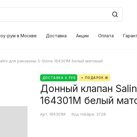
оу-рум в Москве
Доставка
Акции
Оплата
Гаран
alini для раковины S-Stone 164301M белый матовый
ДОСТАВКА 0 РУБ
+ ПОДАРОК 🎁
Донный клапан Salin
164301M белый мат
Арт.
164301M
Код товара:
3728