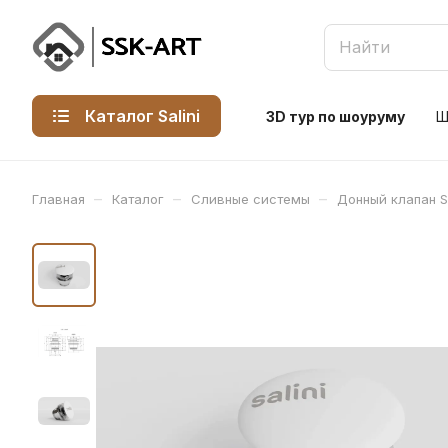
Каталог Salini
3D тур по шоуруму
Ш
–
–
–
Главная
Каталог
Сливные системы
Донный клапан S