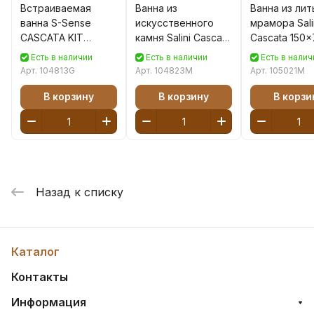
Встраиваемая
Ванна из
Ванна из ли
ванна S-Sense
искусственного
мрамора Sali
CASCATA KIT
камня Salini Cascata
Cascata 150x
170x70 Глянцевая
KIT S-Stone 170х70
105021M бел
Есть в наличии
Есть в наличии
Есть в налич
104813G
104823M белая
матовая
Арт.
104813G
Арт.
104823M
Арт.
105021M
матовая,
встраиваемая
В корзину
В корзину
В корзи
Назад к списку
Каталог
Контакты
Информация