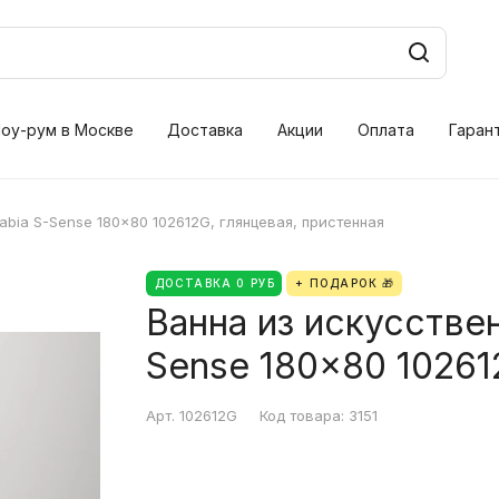
оу-рум в Москве
Доставка
Акции
Оплата
Гаран
Fabia S-Sense 180x80 102612G, глянцевая, пристенная
ДОСТАВКА 0 РУБ
+ ПОДАРОК 🎁
Ванна из искусственн
Sense 180x80 10261
Арт.
102612G
Код товара:
3151