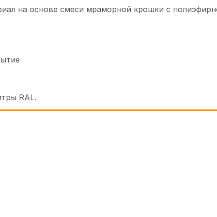
ериал на основе смеси мраморной крошки с полиэфирн
рытие
итры RAL.