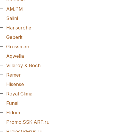
AM.PM
Salini
Hansgrohe
Geberit
Grossman
Aqwella
Villeroy & Boch
Remer
Hisense
Royal Clima
Funai
Eldom
Promo.SSK-ART.ru
Project.jd-rus.ru