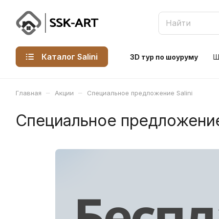
Каталог Salini
3D тур по шоуруму
Ш
–
–
Главная
Акции
Специальное предложение Salini
Специальное предложение 