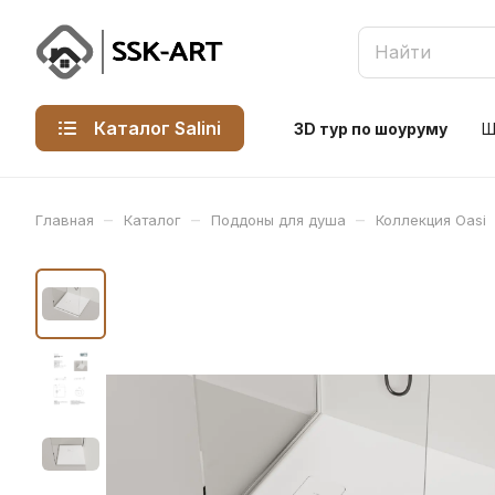
Каталог Salini
3D тур по шоуруму
Ш
–
–
–
Главная
Каталог
Поддоны для душа
Коллекция Oasi