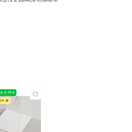
орта в ванной комнате.
А 0 РУБ
ОК 🎁