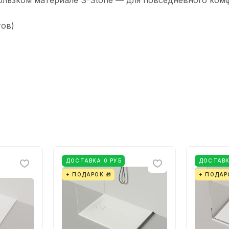
ользком материале S-Stone — для повседневного комф
тов)
ДОСТАВКА 0 РУБ
ДОСТАВК
+ ПОДАРОК 🎁
+ ПОДАР