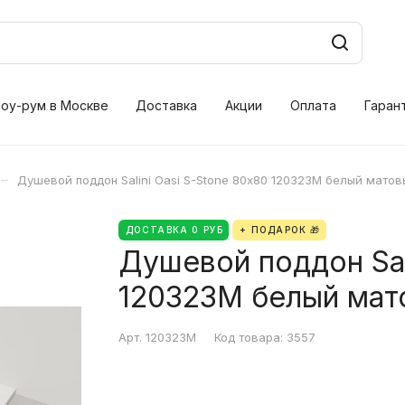
оу-рум в Москве
Доставка
Акции
Оплата
Гаран
–
Душевой поддон Salini Oasi S-Stone 80х80 120323M белый матов
ДОСТАВКА 0 РУБ
+ ПОДАРОК 🎁
Душевой поддон Sal
120323M белый мат
Арт.
120323M
Код товара:
3557