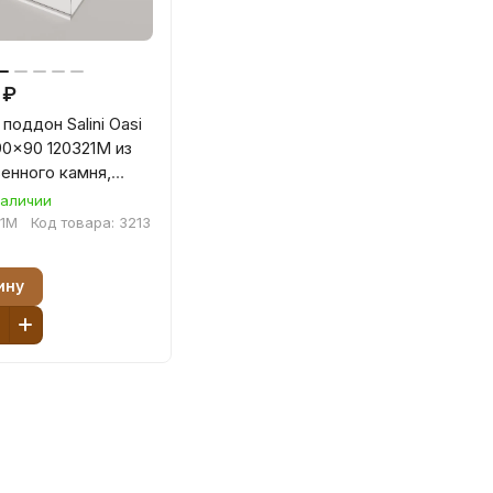
 ₽
поддон Salini Oasi
90x90 120321M из
енного камня,
атовый
наличии
21M
Код товара:
3213
ину