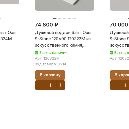
74 800 ₽
70 000
ini Oasi
Душевой поддон Salini Oasi
Душевой 
20324M
S-Stone 120x90 120322M из
S-Stone 
искусственного камня,
искусств
белый матовый
белый м
Есть в наличии
Есть в 
Арт.
120322M
Арт.
1203
Код товара:
3214
В корзину
В корз