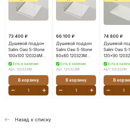
73 400 ₽
66 100 ₽
74 800 ₽
Душевой поддон
Душевой поддон
Душевой по
Salini Oasi S-Stone
Salini Oasi S-Stone
Salini Oasi S
100х100 120324M
80х80 120323M
120x90 1203
белый матовый
белый матовый
искусственн
Есть в наличии
Есть в наличии
Есть в налич
камня, белы
Арт.
120324M
Арт.
120323M
Арт.
120322M
матовый
В корзину
В корзину
В корзи
Назад к списку