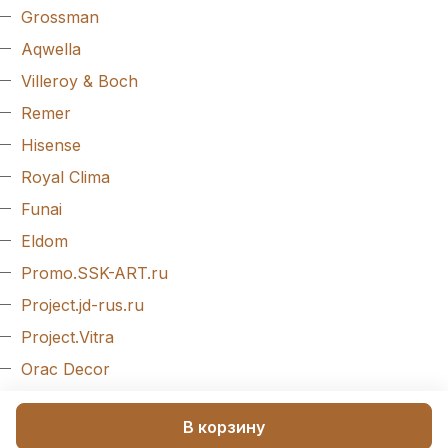
Grossman
Aqwella
Villeroy & Boch
Remer
Hisense
Royal Clima
Funai
Eldom
Promo.SSK-ART.ru
Project.jd-rus.ru
Project.Vitra
Orac Decor
Evroplast
В корзину
Arlight