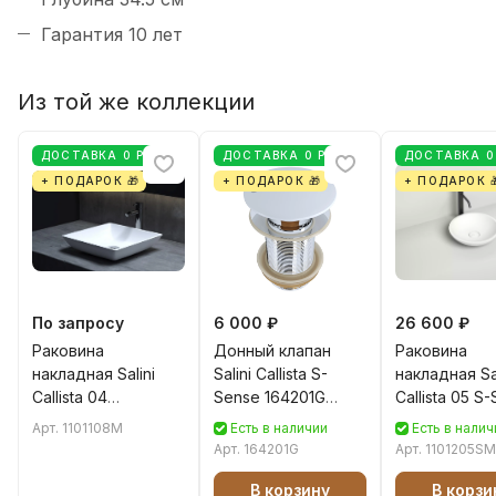
Гарантия 10 лет
Из той же коллекции
ДОСТАВКА 0 РУБ
ДОСТАВКА 0 РУБ
ДОСТАВКА 0
+ ПОДАРОК 🎁
+ ПОДАРОК 🎁
+ ПОДАРОК 
По запросу
6 000 ₽
26 600 ₽
Раковина
Донный клапан
Раковина
накладная Salini
Salini Callista S-
накладная Sal
Callista 04
Sense 164201G
Callista 05 S
(матовая) Sapirit
белый глянцевый
37 см 110120
Арт.
1101108M
Есть в наличии
Есть в налич
1101108M
искусственн
Арт.
164201G
Арт.
1101205SM
камня, мато
белая
В корзину
В корзи