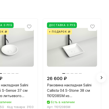
А 0 РУБ
ДОСТАВКА 0 РУБ
ОК 🎁
+ ПОДАРОК 🎁
 ₽
26 600 ₽
накладная Salini
Раковина накладная Salini
05 S-Sense 37 см
Callista 04 S-Stone 38 см
из литьевого
1101208SM из
 глянцевая белая
искусственного камня,
наличии
Есть в наличии
матовая белая
05G
Код товара:
3103
Арт.
1101208SM