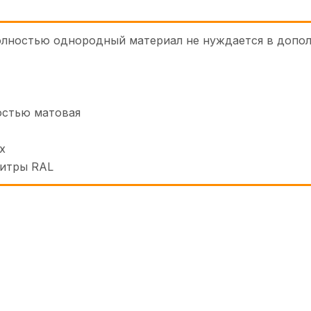
 полностью однородный материал не нуждается в доп
остью матовая
х
литры RAL