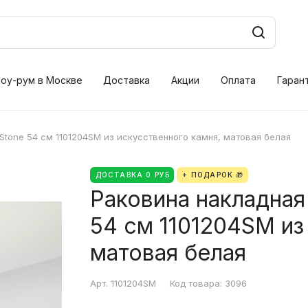
оу-рум в Москве
Доставка
Акции
Оплата
Гаран
 S-Stone 54 см 1101204SM из искусственного камня, матовая белая
ДОСТАВКА 0 РУБ
+ ПОДАРОК 🎁
Раковина накладная S
54 см 1101204SM из
матовая белая
Арт.
1101204SM
Код товара:
3096