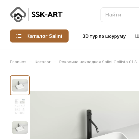
Каталог Salini
3D тур по шоуруму
Ш
–
–
Главная
Каталог
Раковина накладная Salini Callista 01