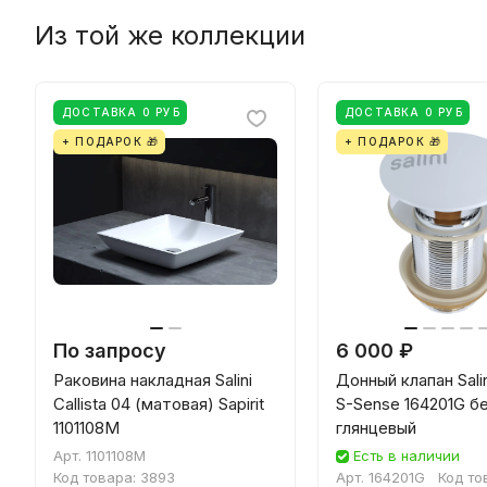
Из той же коллекции
ДОСТАВКА 0 РУБ
ДОСТАВКА 0 РУБ
+ ПОДАРОК 🎁
+ ПОДАРОК 🎁
По запросу
6 000 ₽
Раковина накладная Salini
Донный клапан Salini
Callista 04 (матовая) Sapirit
S-Sense 164201G б
1101108M
глянцевый
Арт.
1101108M
Есть в наличии
Код товара:
3893
Арт.
164201G
Код то