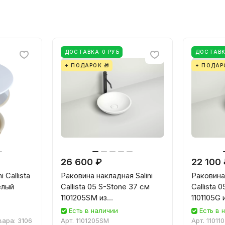
ДОСТАВКА 0 РУБ
ДОСТАВК
+ ПОДАРОК 🎁
+ ПОДАР
26 600 ₽
22 100
 Callista
Раковина накладная Salini
Раковина 
елый
Callista 05 S-Stone 37 см
Callista 
1101205SM из
1101105G 
искусственного камня,
мрамора,
Есть в наличии
Есть в 
матовая белая
вара:
3106
Арт.
1101205SM
Арт.
11011