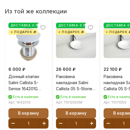
Из той же коллекции
ДОСТАВКА 0 РУБ
ДОСТАВКА 0 РУБ
ДОСТАВКА 0
+ ПОДАРОК 🎁
+ ПОДАРОК 🎁
+ ПОДАРОК 
6 000 ₽
26 600 ₽
22 100 ₽
Донный клапан
Раковина
Раковина
Salini Callista S-
накладная Salini
накладная Sal
Sense 164201G
Callista 05 S-Stone
Callista 05 S
белый глянцевый
37 см 1101205SM из
37 см 1101105
Есть в наличии
Есть в наличии
Есть в налич
искусственного
литьевого
Арт.
164201G
Арт.
1101205SM
Арт.
1101105G
камня, матовая
мрамора,
белая
глянцевая б
В корзину
В корзину
В корзи