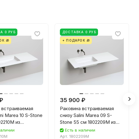
А 0 РУБ
ДОСТАВКА 0 РУБ
ОК 🎁
+ ПОДАРОК 🎁
 ₽
35 900 ₽
 встраиваемая
Раковина встраиваемая
ini Marea 10 S-Stone
снизу Salini Marea 09 S-
02210M из
Stone 55 см 1802209M из
енного камня,
искусственного камня,
наличии
Есть в наличии
товая
белая матовая
210M
Арт.
1802209M