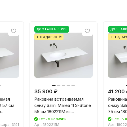
ДОСТАВКА 0 РУБ
ДОСТАВК
+ ПОДАРОК 🎁
+ ПОДАР
35 900 ₽
41 200
аемая
Раковина встраиваемая
Раковина
12 57 см
снизу Salini Marea 11 S-Stone
снизу Sal
з
55 см 1802211M из
75 см 18
мня,
искусственного камня,
искусств
Есть в наличии
Есть в 
белая матовая
белая ма
овара:
3191
Арт.
1802211M
Арт.
1802