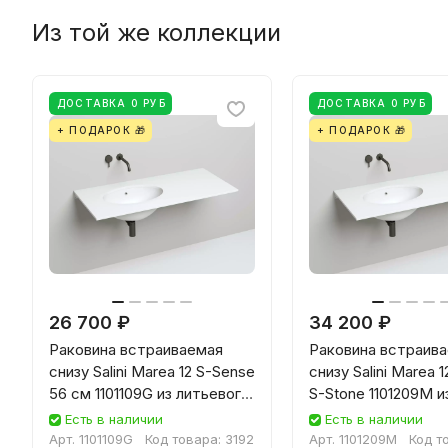
Из той же коллекции
ДОСТАВКА 0 РУБ
ДОСТАВКА 0 РУБ
+ ПОДАРОК 🎁
+ ПОДАРОК 🎁
26 700 ₽
34 200 ₽
Раковина встраиваемая
Раковина встраив
снизу Salini Marea 12 S-Sense
снизу Salini Marea 
56 см 1101109G из литьевого
S-Stone 1101209M и
мрамора, глянцевая белая
искусственного ка
Есть в наличии
Есть в наличии
белая матовая
Арт.
1101109G
Код товара:
3192
Арт.
1101209M
Код т