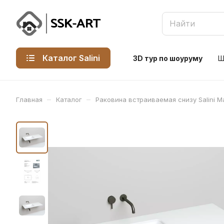
Каталог Salini
3D тур по шоуруму
Ш
–
–
Главная
Каталог
Раковина встраиваемая снизу Salini M