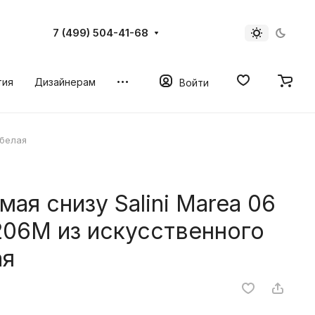
7 (499) 504-41-68
тия
Дизайнерам
Войти
 белая
ая снизу Salini Marea 06
206M из искусственного
ая