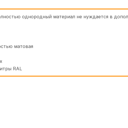
 полностью однородный материал не нуждается в доп
остью матовая
х
литры RAL