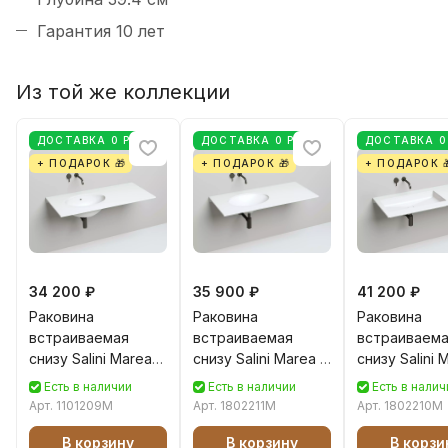
Гарантия 10 лет
Из той же коллекции
ДОСТАВКА 0 РУБ
ДОСТАВКА 0 РУБ
ДОСТАВКА 0
+ ПОДАРОК 🎁
+ ПОДАРОК 🎁
+ ПОДАРОК 
34 200 ₽
35 900 ₽
41 200 ₽
Раковина
Раковина
Раковина
встраиваемая
встраиваемая
встраиваем
снизу Salini Marea
снизу Salini Marea 11
снизу Salini 
12 57 см S-Stone
S-Stone 55 см
10 S-Stone 7
Есть в наличии
Есть в наличии
Есть в налич
1101209M из
1802211M из
1802210M из
Арт.
1101209M
Арт.
1802211M
Арт.
1802210M
искусственного
искусственного
искусственн
камня, белая
камня, белая
камня, белая
В корзину
В корзину
В корзи