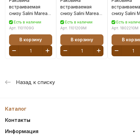
Раковина
Раковина
Раковина
встраиваемая
встраиваемая
встраиваем
снизу Salini Marea
снизу Salini Marea
снизу Salini 
12 S-Sense 56 см
12 57 см S-Stone
10 S-Stone 7
Есть в наличии
Есть в наличии
Есть в налич
1101109G из
1101209M из
1802210M из
Арт.
1101109G
Арт.
1101209M
Арт.
1802210M
литьевого
искусственного
искусственн
мрамора,
камня, белая
камня, белая
В корзину
В корзину
В корзи
глянцевая белая
матовая
матовая
Назад к списку
Каталог
Контакты
Информация