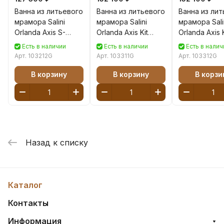
Ванна из литьевого
Ванна из литьевого
Ванна из ли
мрамора Salini
мрамора Salini
мрамора Sali
Orlanda Axis S-
Orlanda Axis Kit
Orlanda Axis K
Sense 180х80
191х80 S-Sense
Sense 180х8
Есть в наличии
Есть в наличии
Есть в налич
103212G белая
103311G белая
103312G бел
Арт.
103212G
Арт.
103311G
Арт.
103312G
глянцевая,
глянцевая,
глянцевая,
встраиваемая
встраиваемая
встраиваем
В корзину
В корзину
В корзи
Назад к списку
Каталог
Контакты
Информация