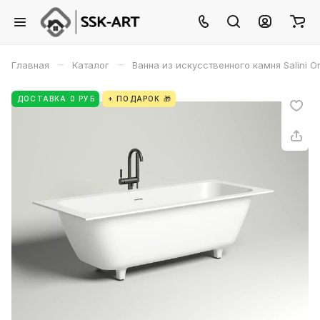
–
–
Главная
Каталог
Ванна из искусственного камня Salini O
ДОСТАВКА 0 РУБ
+ ПОДАРОК 🎁