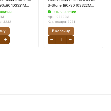
190х80 103321M
S-Stone 180х80 103322M
товая,
белая матовая,
наличии
Есть в наличии
аемая
встраиваемая
21M
Арт.
103322M
а:
3232
Код товара:
3231
ину
В корзину