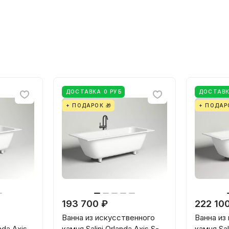
ДОСТАВКА 0 РУБ
ДОСТАВК
+ ПОДАРОК 🎁
+ ПОДАР
193 700 ₽
222 10
Ванна из искусственного
Ванна из
nda Axis
камня Salini Orlanda Axis S-
камня Sali