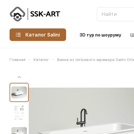
Каталог Salini
3D тур по шоуруму
Ш
–
–
Главная
Каталог
Ванна из литьевого мрамора Salini Orl