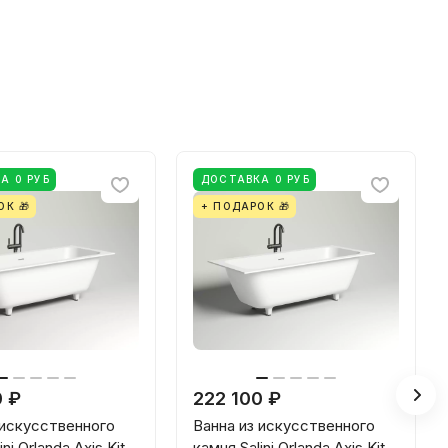
А 0 РУБ
ДОСТАВКА 0 РУБ
ОК 🎁
+ ПОДАРОК 🎁
0 ₽
222 100 ₽
 искусственного
Ванна из искусственного
ni Orlanda Axis Kit
камня Salini Orlanda Axis Kit