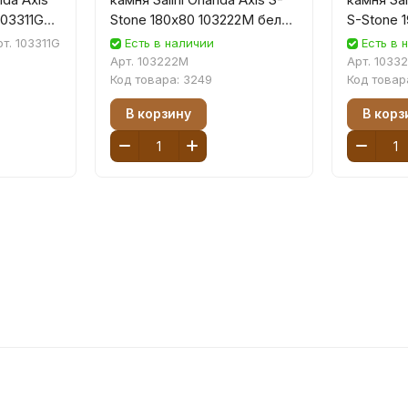
103311G
Stone 180х80 103222M белая
S-Stone 
матовая, встраиваемая
белая ма
рт.
103311G
Есть в наличии
Есть в 
встраив
Арт.
103222M
Арт.
1033
Код товара:
3249
Код товар
В корзину
В корз