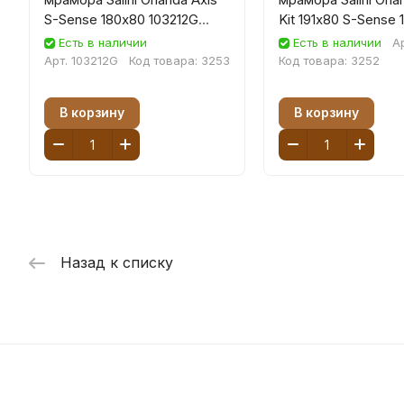
S-Sense 180х80 103212G
Kit 191х80 S-Sense 
белая глянцевая,
белая глянцевая,
Есть в наличии
Есть в наличии
А
встраиваемая
встраиваемая
Арт.
103212G
Код товара:
3253
Код товара:
3252
В корзину
В корзину
Назад к списку