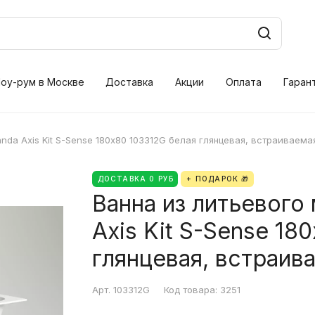
оу-рум в Москве
Доставка
Акции
Оплата
Гаран
anda Axis Kit S-Sense 180х80 103312G белая глянцевая, встраиваема
ДОСТАВКА 0 РУБ
+ ПОДАРОК 🎁
Ванна из литьевого 
Axis Kit S-Sense 18
глянцевая, встраив
Арт.
103312G
Код товара:
3251