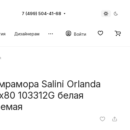
7 (499) 504-41-68
тия
Дизайнерам
Войти
я
мрамора Salini Orlanda
0х80 103312G белая
аемая