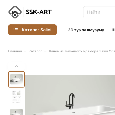
Каталог Salini
3D тур по шоуруму
Ш
–
–
Главная
Каталог
Ванна из литьевого мрамора Salini Orl