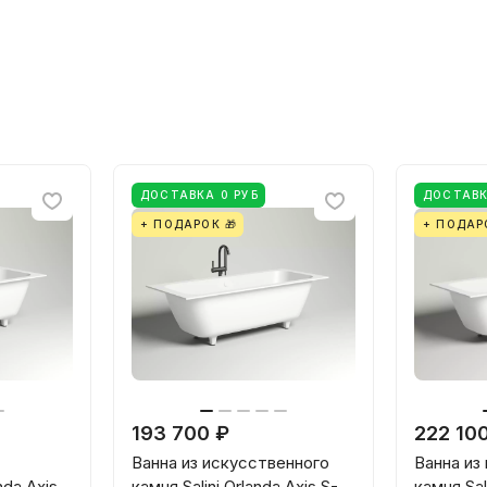
ДОСТАВКА 0 РУБ
ДОСТАВК
+ ПОДАРОК 🎁
+ ПОДАР
193 700 ₽
222 10
Ванна из искусственного
Ванна из
nda Axis
камня Salini Orlanda Axis S-
камня Sali