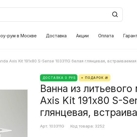
оу-рум в Москве
Доставка
Акции
Оплата
Гаран
anda Axis Kit 191х80 S-Sense 103311G белая глянцевая, встраиваемая
ДОСТАВКА 0 РУБ
+ ПОДАРОК 🎁
Ванна из литьевого 
Axis Kit 191х80 S-S
глянцевая, встраив
Арт.
103311G
Код товара:
3252