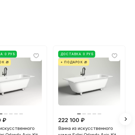
А 0 РУБ
ДОСТАВКА 0 РУБ
ОК 🎁
+ ПОДАРОК 🎁
0 ₽
222 100 ₽
 искусственного
Ванна из искусственного
ni Orlanda Axis Kit
камня Salini Orlanda Axis Kit