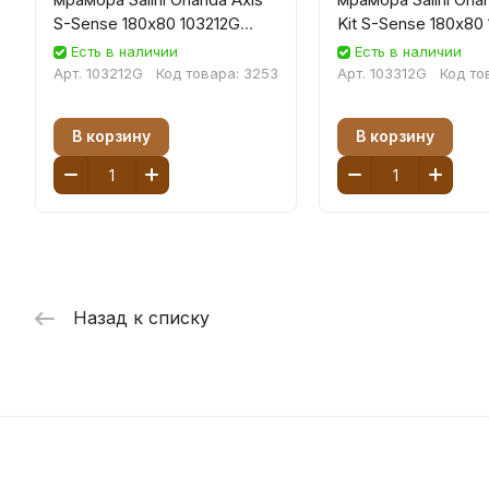
S-Sense 180х80 103212G
Kit S-Sense 180х80
белая глянцевая,
белая глянцевая,
Есть в наличии
Есть в наличии
встраиваемая
встраиваемая
Арт.
103212G
Код товара:
3253
Арт.
103312G
Код то
В корзину
В корзину
Назад к списку