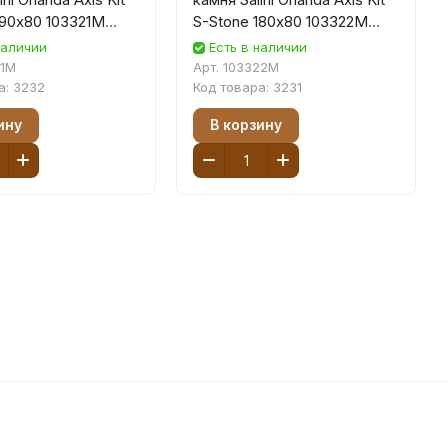
190х80 103321M
S-Stone 180х80 103322M
товая,
белая матовая,
наличии
Есть в наличии
аемая
встраиваемая
21M
Арт.
103322M
а:
3232
Код товара:
3231
ину
В корзину