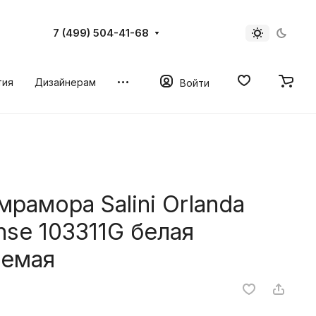
7 (499) 504-41-68
тия
Дизайнерам
Войти
мрамора Salini Orlanda
ense 103311G белая
аемая