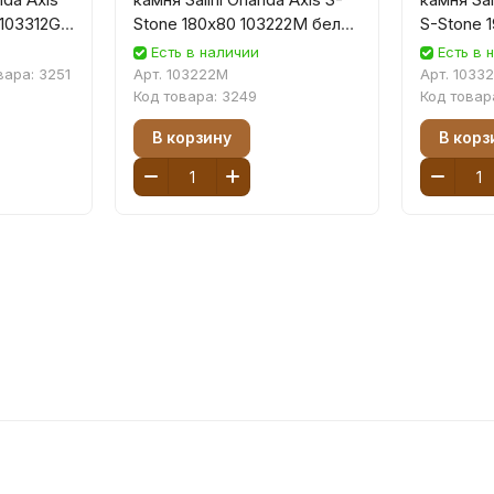
 103312G
Stone 180х80 103222M белая
S-Stone 
матовая, встраиваемая
белая ма
Есть в наличии
Есть в 
встраив
вара:
3251
Арт.
103222M
Арт.
1033
Код товара:
3249
Код товар
В корзину
В корз