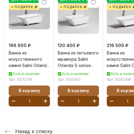
+ ПОДАРОК 🎁
+ ПОДАРОК 🎁
+ ПОДАРОК 
196 600 ₽
120 400 ₽
216 500 ₽
Ванна из
Ванна из литьевого
Ванна из
искусственного
мрамора Salini
искусственн
камня Salini Orlanda
Orlanda S-sense
камня Salini 
Kit S-Stone 170х75
170х80 102016G
Plus S-stone
Есть в наличии
Есть в наличии
Есть в налич
102127M белая
белая глянцевая,
190x100 102
Арт.
102127M
Арт.
102016G
Арт.
102024M
матовая,
встраиваемая
белая матов
встраиваемая
встраиваем
В корзину
В корзину
В корзи
Назад к списку