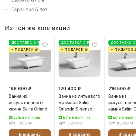
Гарантия 5 лет
Из той же коллекции
ДОСТАВКА 0 РУБ
ДОСТАВКА 0 РУБ
ДОСТАВКА 0
+ ПОДАРОК 🎁
+ ПОДАРОК 🎁
+ ПОДАРОК 
196 600 ₽
120 400 ₽
216 500 ₽
Ванна из
Ванна из литьевого
Ванна из
искусственного
мрамора Salini
искусственн
камня Salini Orlanda
Orlanda S-sense
камня Salini 
Kit S-Stone 170х75
170х80 102016G
Plus S-stone
Есть в наличии
Есть в наличии
Есть в налич
102127M белая
белая глянцевая,
190x100 102
Арт.
102127M
Арт.
102016G
Арт.
102024M
матовая,
встраиваемая
белая матов
встраиваемая
встраиваем
В корзину
В корзину
В корзи