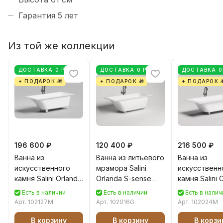
Гарантия 5 лет
Из той же коллекции
ДОСТАВКА 0 РУБ
ДОСТАВКА 0 РУБ
ДОСТАВКА 0
+ ПОДАРОК 🎁
+ ПОДАРОК 🎁
+ ПОДАРОК 
196 600 ₽
120 400 ₽
216 500 ₽
Ванна из
Ванна из литьевого
Ванна из
искусственного
мрамора Salini
искусственн
камня Salini Orlanda
Orlanda S-sense
камня Salini 
Kit S-Stone 170х75
170х80 102016G
Plus S-stone
Есть в наличии
Есть в наличии
Есть в налич
102127M белая
белая глянцевая,
190x100 102
Арт.
102127M
Арт.
102016G
Арт.
102024M
матовая,
встраиваемая
белая матов
встраиваемая
встраиваем
В корзину
В корзину
В корзи