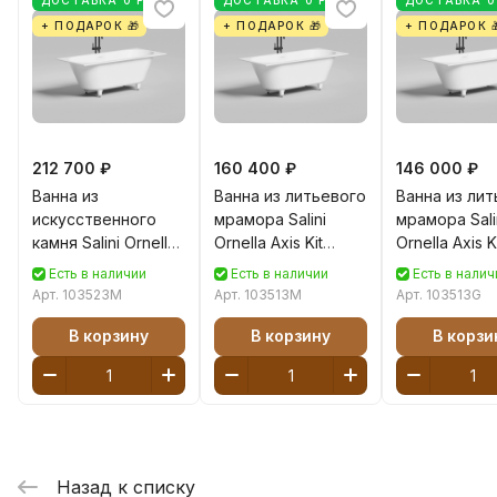
+ ПОДАРОК 🎁
+ ПОДАРОК 🎁
+ ПОДАРОК 
212 700 ₽
160 400 ₽
146 000 ₽
Ванна из
Ванна из литьевого
Ванна из ли
искусственного
мрамора Salini
мрамора Sali
камня Salini Ornella
Ornella Axis Kit
Ornella Axis K
Axis Kit 170x75
170x75 103513M S-
170x75 10351
Есть в наличии
Есть в наличии
Есть в налич
103523M S-Stone
Sense белая
Sense белая
Арт.
103523M
Арт.
103513M
Арт.
103513G
белая матовая
матовая
глянцевая
В корзину
В корзину
В корзи
Назад к списку