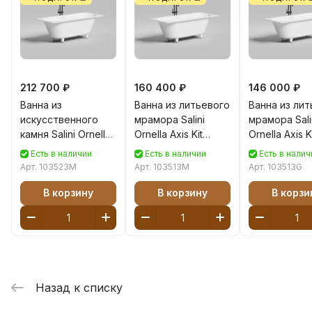
212 700 ₽
160 400 ₽
146 000 ₽
Ванна из
Ванна из литьевого
Ванна из ли
искусственного
мрамора Salini
мрамора Sali
камня Salini Ornella
Ornella Axis Kit
Ornella Axis K
Axis Kit 170x75
170x75 103513M S-
170x75 10351
Есть в наличии
Есть в наличии
Есть в налич
103523M S-Stone
Sense белая
Sense белая
Арт.
103523M
Арт.
103513M
Арт.
103513G
белая матовая
матовая
глянцевая
В корзину
В корзину
В корзи
Назад к списку