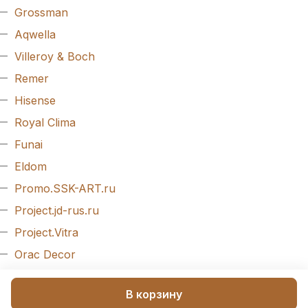
Grossman
Aqwella
Villeroy & Boch
Remer
Hisense
Royal Clima
Funai
Eldom
Promo.SSK-ART.ru
Project.jd-rus.ru
Project.Vitra
Orac Decor
Evroplast
В корзину
Arlight