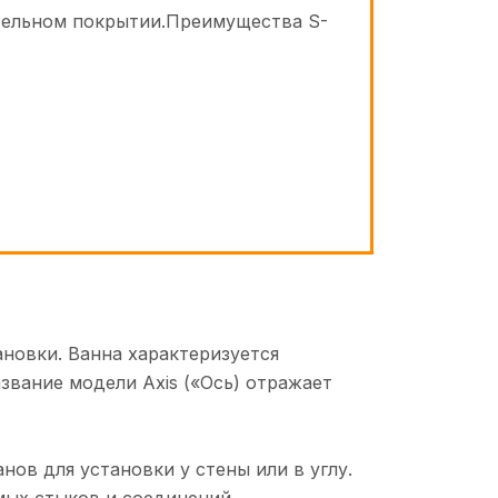
ительном покрытии.Преимущества S-
ановки. Ванна характеризуется
вание модели Axis («Ось) отражает
ов для установки у стены или в углу.