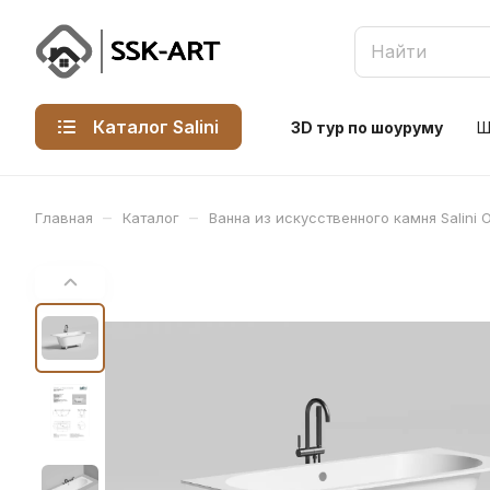
Каталог Salini
3D тур по шоуруму
Ш
–
–
Главная
Каталог
Ванна из искусственного камня Salini 