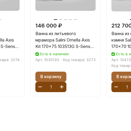
146 000 ₽
212 70
Ванна из литьевого
Ванна из
la Axis
мрамора Salini Ornella Axis
камня Sali
 S-Sense
Kit 170x75 103513G S-Sense
170x70 1
белая глянцевая
белая ма
Есть в наличии
Есть в 
вара:
3274
Арт.
103513G
Код товара:
3273
Арт.
1047
Код товар
В корзину
В корз