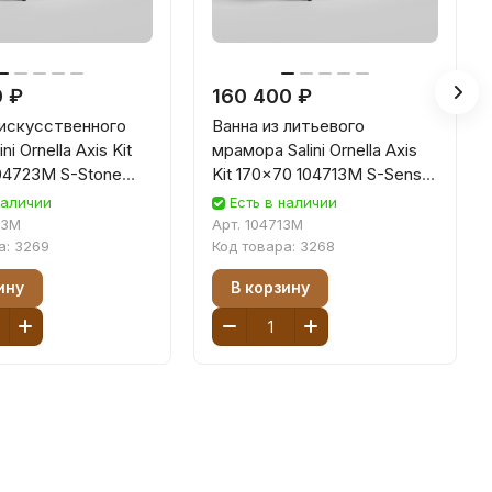
0 ₽
160 400 ₽
 искусственного
Ванна из литьевого
ni Ornella Axis Kit
мрамора Salini Ornella Axis
04723M S-Stone
Kit 170x70 104713M S-Sense
товая
белая матовая
наличии
Есть в наличии
23M
Арт.
104713M
а:
3269
Код товара:
3268
ину
В корзину