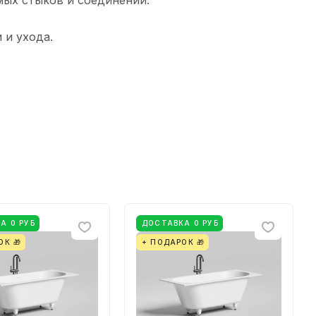
мых стыков и соединений.
 и ухода.
А 0 РУБ
ДОСТАВКА 0 РУБ
ОК 🎁
+ ПОДАРОК 🎁