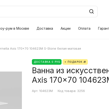
оу-рум в Москве
Доставка
Акции
Оплата
Гаран
Ornella Axis 170x70 104623M S-Stone белая матовая
ДОСТАВКА 0 РУБ
+ ПОДАРОК 🎁
Ванна из искусственн
Axis 170x70 104623
Арт.
104623M
Код товара:
3256