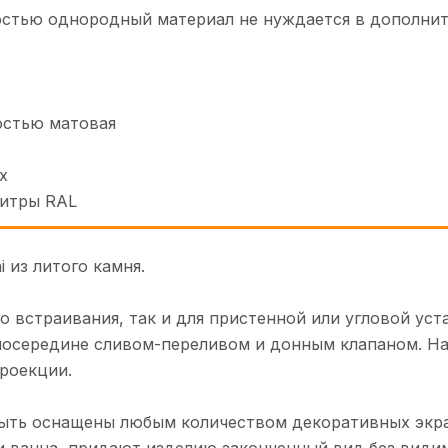
лностью однородный материал не нуждается в дополн
остью матовая
х
литры RAL
i из литого камня.
о встраивания, так и для пристенной или угловой уст
середине сливом-переливом и донным клапаном. Наз
роекции.
ыть оснащены любым количеством декоративных экран